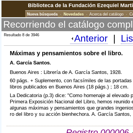
Biblioteca de la Fundación Ezequiel Mart
Nueva búsqueda
·
Novedades
·
Acerca del catálogo
·
C
Recorriendo el catálogo compl
Resultado 8 de 3946
Anterior
|
Li
Máximas y pensamientos sobre el libro.
A. García Santos.
Buenos Aires : Librería de A. García Santos, 1928.
60 págs. + Suplemento, con facsímiles de las portadas
libros publicados en Buenos Aires (18 págs.) ; 18 cm.
La Dedicatoria (p.3) dice: "Como homenaje al elevado p
Primera Exposición Nacional del Libro, hemos reunido 
algunas máximas y pensamientos que grandes ingenios
ro del libro y su acción bienhechora. A. García Santos, l
Registro 000006
·