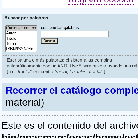
Buscar por palabras
contiene las
p
alabras:
Escriba una o más palabras; el sistema las combina
automáticamente con un AND. Use * para buscar usando una raí
(p.ej.
fractal*
encuentra
fractal
,
fractales
,
fractals
).
Recorrer el catálogo compl
material)
Este es el contenido del archi
bin/opacmarc/opac/home/es