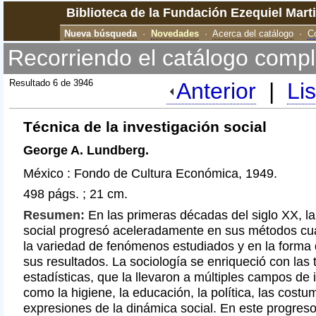
Biblioteca de la Fundación Ezequiel Mart
Nueva búsqueda
·
Novedades
·
Acerca del catálogo
·
C
Recorriendo el catálogo compl
Resultado 6 de 3946
Anterior
|
Li
Técnica de la investigación social
George A. Lundberg.
México : Fondo de Cultura Económica, 1949.
498 págs. ; 21 cm.
Resumen:
En las primeras décadas del siglo XX, la
social progresó aceleradamente en sus métodos cua
la variedad de fenómenos estudiados y en la forma 
sus resultados. La sociología se enriqueció con las 
estadísticas, que la llevaron a múltiples campos de 
como la higiene, la educación, la política, las costu
expresiones de la dinámica social. En este progreso