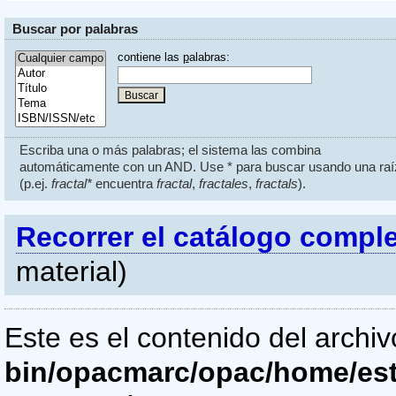
Buscar por palabras
contiene las
p
alabras:
Escriba una o más palabras; el sistema las combina
automáticamente con un AND. Use * para buscar usando una raí
(p.ej.
fractal*
encuentra
fractal
,
fractales
,
fractals
).
Recorrer el catálogo compl
material)
Este es el contenido del archi
bin/opacmarc/opac/home/es