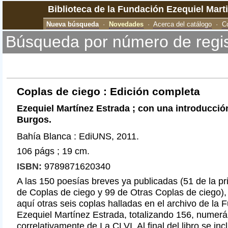
Biblioteca de la Fundación Ezequiel Mart
Nueva búsqueda
·
Novedades
·
Acerca del catálogo
·
C
Búsqueda por número de regi
Coplas de ciego : Edición completa
Ezequiel Martínez Estrada ; con una introducció
Burgos.
Bahía Blanca : EdiUNS, 2011.
106 págs ; 19 cm.
ISBN:
9789871620340
A las 150 poesías breves ya publicadas (51 de la pr
de Coplas de ciego y 99 de Otras Coplas de ciego)
aquí otras seis coplas halladas en el archivo de la 
Ezequiel Martínez Estrada, totalizando 156, numer
correlativamente de I a CLVI. Al final del libro se i