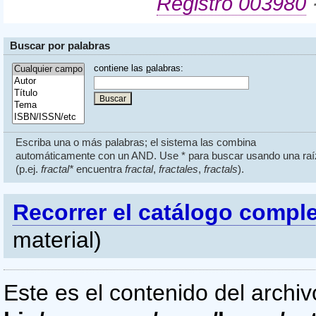
Registro 003980
·
Buscar por palabras
contiene las
p
alabras:
Escriba una o más palabras; el sistema las combina
automáticamente con un AND. Use * para buscar usando una raí
(p.ej.
fractal*
encuentra
fractal
,
fractales
,
fractals
).
Recorrer el catálogo compl
material)
Este es el contenido del archi