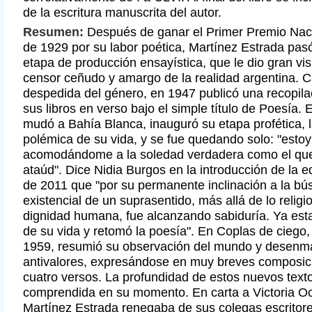
de la escritura manuscrita del autor.
Resumen:
Después de ganar el Primer Premio Naci
de 1929 por su labor poética, Martínez Estrada pas
etapa de producción ensayística, que le dio gran vi
censor ceñudo y amargo de la realidad argentina. 
despedida del género, en 1947 publicó una recopila
sus libros en verso bajo el simple título de Poesía.
mudó a Bahía Blanca, inauguró su etapa profética, 
polémica de su vida, y se fue quedando solo: "estoy
acomodándome a la soledad verdadera como el que
ataúd". Dice Nidia Burgos en la introducción de la 
de 2011 que "por su permanente inclinación a la b
existencial de un suprasentido, más allá de lo religi
dignidad humana, fue alcanzando sabiduría. Ya est
de su vida y retomó la poesía". En Coplas de ciego,
1959, resumió su observación del mundo y desenm
antivalores, expresándose en muy breves composici
cuatro versos. La profundidad de estos nuevos text
comprendida en su momento. En carta a Victoria 
Martínez Estrada renegaba de sus colegas escritor