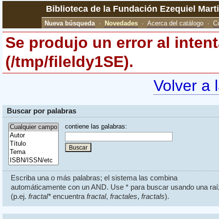
Biblioteca de la Fundación Ezequiel Mart
Nueva búsqueda
·
Novedades
·
Acerca del catálogo
·
C
Se produjo un error al inten
(/tmp/fileldy1SE).
Volver a 
Buscar por palabras
contiene las
p
alabras:
Escriba una o más palabras; el sistema las combina
automáticamente con un AND. Use * para buscar usando una raí
(p.ej.
fractal*
encuentra
fractal
,
fractales
,
fractals
).