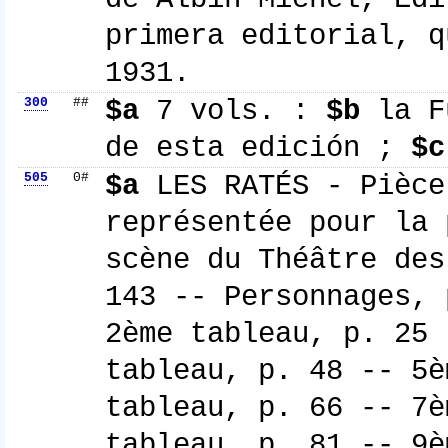
primera editorial, 
1931.
300
##
$a
7 vols. :
$b
la Fu
de esta edición ;
$c
505
0#
$a
LES RATÉS - Pièce
représentée pour la 
scène du Théâtre des
143 -- Personnages, 
2ème tableau, p. 25 
tableau, p. 48 -- 5è
tableau, p. 66 -- 7è
tableau, p. 81 -- 9è