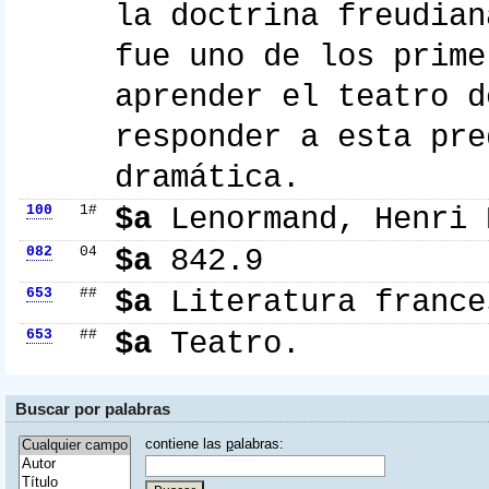
la doctrina freudian
fue uno de los prime
aprender el teatro d
responder a esta pre
dramática.
100
1#
$a
Lenormand, Henri
082
04
$a
842.9
653
##
$a
Literatura france
653
##
$a
Teatro.
Buscar por palabras
contiene las
p
alabras: