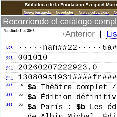
Biblioteca de la Fundación Ezequiel Mart
Nueva búsqueda
·
Novedades
·
Acerca del catálogo
·
C
Recorriendo el catálogo compl
Resultado 1 de 3946
Anterior
|
Li
·····nam##22·····5a
LDR
001010
001
20260207222923.0
005
130809s1931####fr##
008
245
10
$a
Théâtre complet 
250
##
$a
Édition définitiv
260
##
$a
París :
$b
Les éd
de Albin Michel, Édi