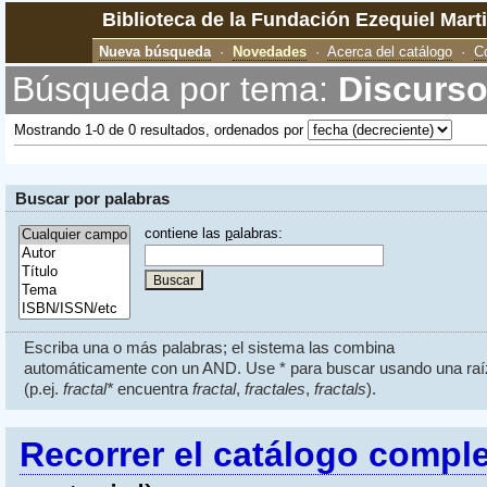
Biblioteca de la Fundación Ezequiel Mart
Nueva búsqueda
·
Novedades
·
Acerca del catálogo
·
C
Búsqueda por tema:
Discurso
Mostrando 1-0 de 0 resultados, ordenados por
Buscar por palabras
contiene las
p
alabras:
Escriba una o más palabras; el sistema las combina
automáticamente con un AND. Use * para buscar usando una raí
(p.ej.
fractal*
encuentra
fractal
,
fractales
,
fractals
).
Recorrer el catálogo compl